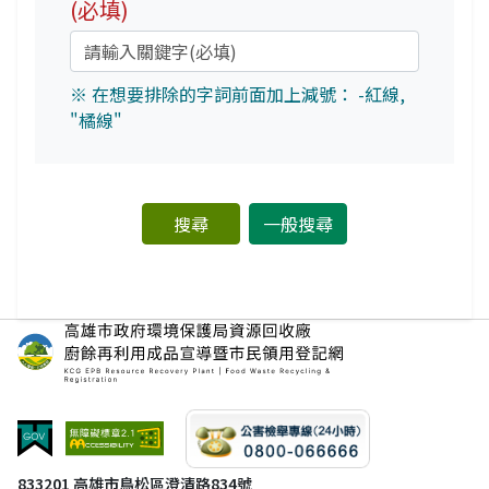
(必填)
※ 在想要排除的字詞前面加上減號： -紅線,
"橘線"
一般搜尋
833201 高雄市鳥松區澄清路834號